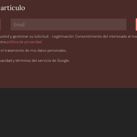
 artículo
sted y gestionar su solicitud. - Legitimación: Consentimiento del interesado al marca
stra
política de privacidad
 el tratamiento de mis datos personales.
ivacidad
y
términos del servicio
de Google.