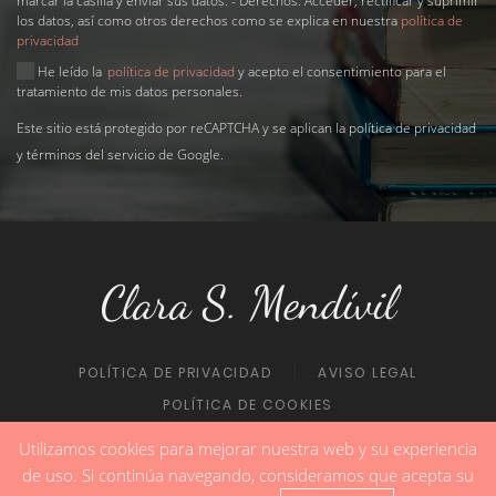
marcar la casilla y enviar sus datos. - Derechos: Acceder, rectificar y suprimir
los datos, así como otros derechos como se explica en nuestra
política de
privacidad
He leído la
política de privacidad
y acepto el consentimiento para el
tratamiento de mis datos personales.
Este sitio está protegido por reCAPTCHA y se aplican la
política de privacidad
y
términos del servicio
de Google.
Clara S. Mendívil
POLÍTICA DE PRIVACIDAD
AVISO LEGAL
POLÍTICA DE COOKIES
Utilizamos cookies para mejorar nuestra web y su experiencia
de uso. Si continúa navegando, consideramos que acepta su