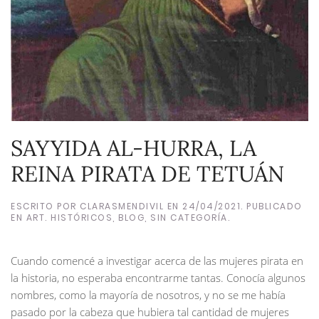
SAYYIDA AL-HURRA, LA
REINA PIRATA DE TETUÁN
ESCRITO POR
CLARASMENDIVIL
EN
24/04/2021
. PUBLICADO
EN
ART. HISTÓRICOS
,
BLOG
,
SIN CATEGORÍA
.
Cuando comencé a investigar acerca de las mujeres pirata en
la historia, no esperaba encontrarme tantas. Conocía algunos
nombres, como la mayoría de nosotros, y no se me había
pasado por la cabeza que hubiera tal cantidad de mujeres