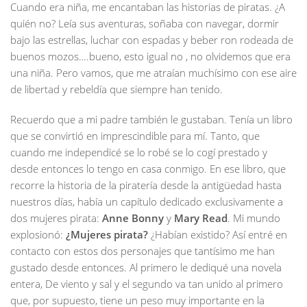
Cuando era niña, me encantaban las historias de piratas. ¿A
quién no? Leía sus aventuras, soñaba con navegar, dormir
bajo las estrellas, luchar con espadas y beber ron rodeada de
buenos mozos….bueno, esto igual no , no olvidemos que era
una niña. Pero vamos, que me atraían muchísimo con ese aire
de libertad y rebeldía que siempre han tenido.
Recuerdo que a mi padre también le gustaban. Tenía un libro
que se convirtió en imprescindible para mí. Tanto, que
cuando me independicé se lo robé se lo cogí prestado y
desde entonces lo tengo en casa conmigo. En ese libro, que
recorre la historia de la piratería desde la antigüedad hasta
nuestros días, había un capítulo dedicado exclusivamente a
dos mujeres pirata:
Anne Bonny
y
Mary Read
. Mi mundo
explosionó:
¿Mujeres pirata?
¿Habían existido? Así entré en
contacto con estos dos personajes que tantísimo me han
gustado desde entonces. Al primero le dediqué una novela
entera, De viento y sal y el segundo va tan unido al primero
que, por supuesto, tiene un peso muy importante en la