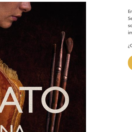
E
S
s
i
¿